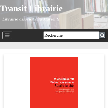
Transit Librairie
Librairie associative à Marseille