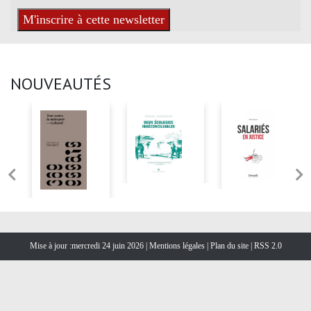
NOUVEAUTÉS
Mise à jour :mercredi 24 juin 2026 |
Mentions légales
|
Plan du site
|
RSS 2.0