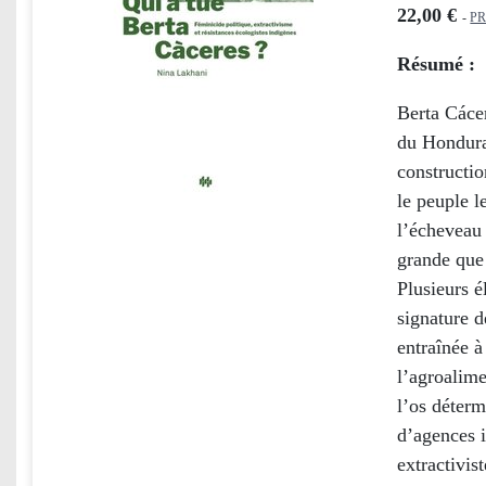
22,00 €
-
PR
Résumé :
Berta Cácer
du Honduras
constructio
le peuple 
l’écheveau 
grande que
Plusieurs é
signature d
entraînée à
l’agroalime
l’os déterm
d’agences i
extractivis