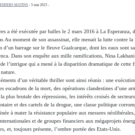
EMIERS MATINS
- 5 mai 2023 -
es a été exécutée par balles le 2 mars 2016 à La Esperanza, d
 Au moment de son assassinat, elle menait la lutte contre la
n d’un barrage sur le fleuve Gualcarque, dont les eaux sont s
lenca. Dans son enquête aux mille ramifications, Nina Lakhan
de l’intrigue qui a mené à la disparition dramatique de cette f
 nature.
léments d’un véritable thriller sont ainsi réunis : une exécutio
es escadrons de la mort, des opérations clandestines d’une a
 la plus brutale des répressions, les intérêts croisés de secteur
ntaire et des cartels de la drogue, une classe politique corro
inée à mater la résistance populaire aux mesures néolibérales,
nternationales et de groupes financiers aux mégaprojets énerg
tes, et, toujours présente, l’ombre portée des Etats-Unis.