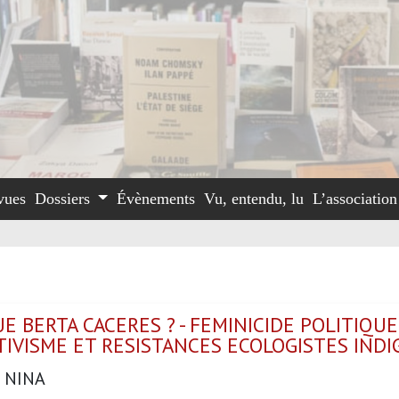
vues
Dossiers
Évènements
Vu, entendu, lu
L’associatio
UE BERTA CACERES ? - FEMINICIDE POLITIQUE
TIVISME ET RESISTANCES ECOLOGISTES IND
 NINA