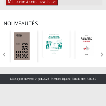
NOUVEAUTÉS
Mise à jour :mercredi 24 juin 2026 |
Mentions légales
|
Plan du site
|
RSS 2.0