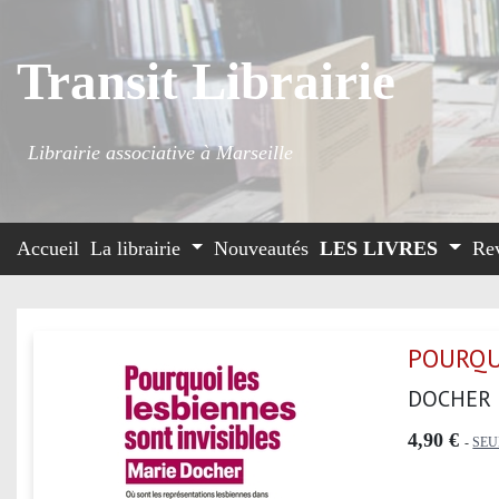
Transit Librairie
Librairie associative à Marseille
Accueil
La librairie
Nouveautés
LES LIVRES
Re
POURQU
DOCHER 
4,90 €
-
SEU