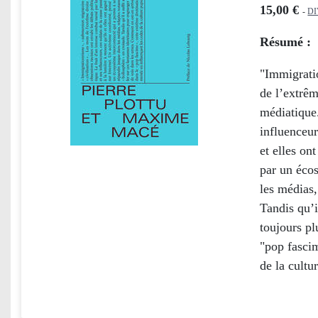
15,00 €
-
D
Résumé :
"Immigratio
de l’extrêm
médiatique.
influenceur
et elles on
par un écos
les médias
Tandis qu’i
toujours pl
"pop fascim
de la cultu