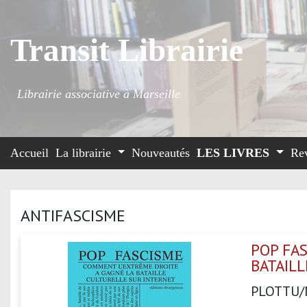
Transit Librairie
Librairie associative à Marseille
Accueil
La librairie
Nouveautés
LES LIVRES
Re
ANTIFASCISME
POP FA
BATAIL
PLOTTU/