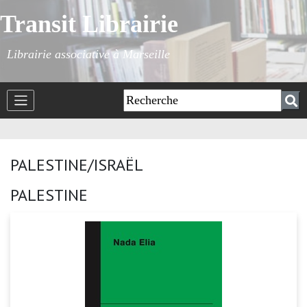
Transit Librairie
Librairie associative à Marseille
PALESTINE/ISRAËL
PALESTINE