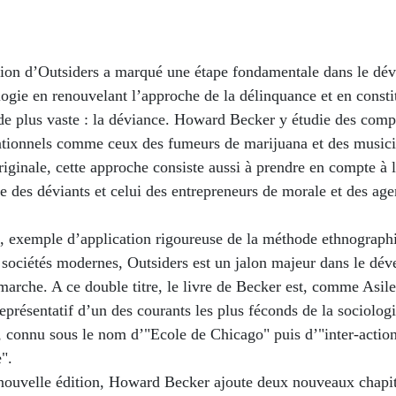
tion d’Outsiders a marqué une étape fondamentale dans le dé
logie en renouvelant l’approche de la délinquance et en consti
ude plus vaste : la déviance. Howard Becker y étudie des com
tionnels comme ceux des fumeurs de marijuana et des musici
iginale, cette approche consiste aussi à prendre en compte à l
e des déviants et celui des entrepreneurs de morale et des age
s, exemple d’application rigoureuse de la méthode ethnograph
s sociétés modernes, Outsiders est un jalon majeur dans le dé
marche. A ce double titre, le livre de Becker est, comme Asil
présentatif d’un des courants les plus féconds de la sociolog
, connu sous le nom d’"Ecole de Chicago" puis d’"inter-acti
".
 nouvelle édition, Howard Becker ajoute deux nouveaux chapi