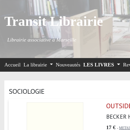
Transit Librairie
Librairie associative à Marseille
Accueil
La librairie
Nouveautés
LES LIVRES
Re
SOCIOLOGIE
OUTSID
BECKER 
17 €
-
METAI