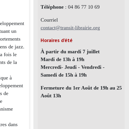
Téléphone
: 04 86 77 10 69
Courriel
veloppement
contact@transit-librairie.org
tuant un
portements
Horaires d’été
ens de jazz.
À partir du mardi 7 juillet
a fois le
Mardi de 13h à 19h
nts de la
Mercredi- Jeudi - Vendredi -
Samedi de 15h à 19h
ique à
veloppement
Fermeture du 1er Août de 19h au 25
es de
Août 13h
ie
onnisme
tres dans