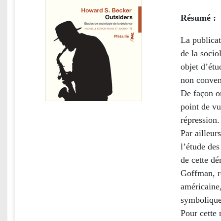
Résumé :
La publica
de la socio
objet d’ét
non conven
De façon or
point de vu
répression.
Par ailleur
l’étude de
de cette dé
Goffman, re
américaine
symbolique
Pour cette