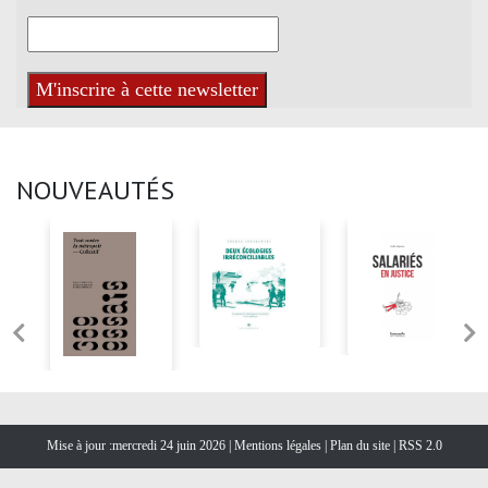
NOUVEAUTÉS
Mise à jour :mercredi 24 juin 2026 |
Mentions légales
|
Plan du site
|
RSS 2.0