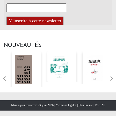
NOUVEAUTÉS
Mise à jour :mercredi 24 juin 2026 |
Mentions légales
|
Plan du site
|
RSS 2.0