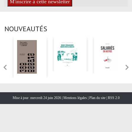
NOUVEAUTÉS
Mise à jour :mercredi 24 juin 2026 |
Mentions légales
|
Plan du site
|
RSS 2.0