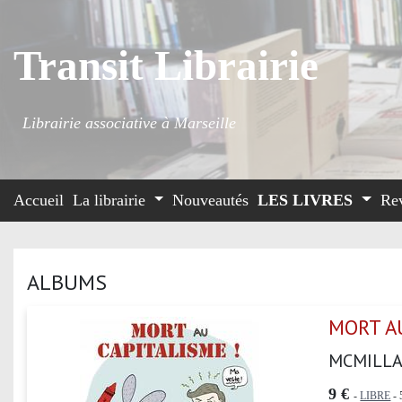
Transit Librairie
Librairie associative à Marseille
Accueil
La librairie
Nouveautés
LES LIVRES
Re
ALBUMS
MORT AU
MCMILLA
9 €
-
LIBRE
- 