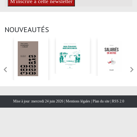
NOUVEAUTÉS
Mise à jour :mercredi 24 juin 2026 |
Mentions légales
|
Plan du site
|
RSS 2.0