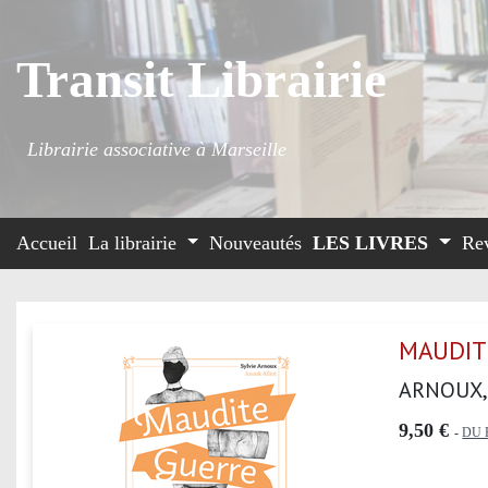
Transit Librairie
Librairie associative à Marseille
Accueil
La librairie
Nouveautés
LES LIVRES
Re
MAUDIT
ARNOUX,
9,50 €
-
DU 