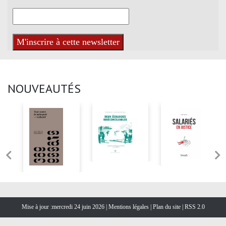
NOUVEAUTÉS
Mise à jour :mercredi 24 juin 2026 |
Mentions légales
|
Plan du site
|
RSS 2.0