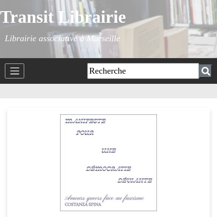
Transit Librairie
Librairie associative à Marseille