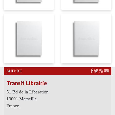
SUIVRE
Transit Librairie
51 Bd de la Libération
13001 Marseille
France