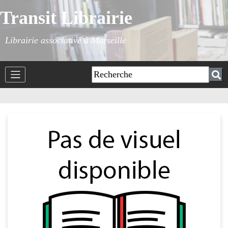
Transit Librairie
Librairie associative à Marseille