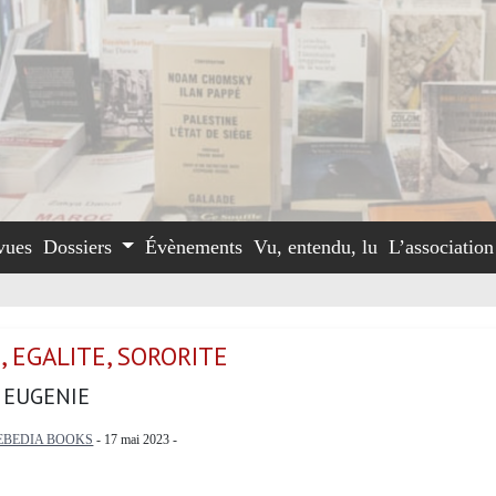
vues
Dossiers
Évènements
Vu, entendu, lu
L’associatio
, EGALITE, SORORITE
 EUGENIE
EBEDIA BOOKS
- 17 mai 2023 -