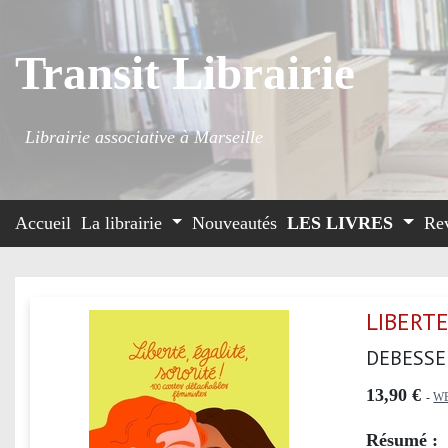
Transit Librairie
Librairie associative à Marseille
Accueil
La librairie
Nouveautés
LES LIVRES
Re
LIBERTE
DEBESSE
13,90 €
-
W
Résumé :