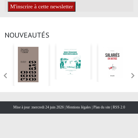
NOUVEAUTÉS
Mise à jour :mercredi 24 juin 2026 |
Mentions légales
|
Plan du site
|
RSS 2.0