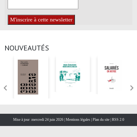
NOUVEAUTÉS
Mise à jour :mercredi 24 juin 2026 |
Mentions légales
|
Plan du site
|
RSS 2.0