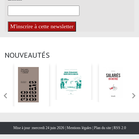
NOUVEAUTÉS
Mise à jour :mercredi 24 juin 2026 |
Mentions légales
|
Plan du site
|
RSS 2.0