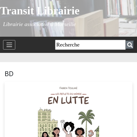
Transit Librairie
Librairie associative à Marseille
BD