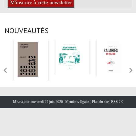
NOUVEAUTÉS
Mise à jour :mercredi 24 juin 2026 |
Mentions légales
|
Plan du site
|
RSS 2.0