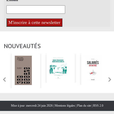
NOUVEAUTÉS
Mise à jour :mercredi 24 juin 2026 |
Mentions légales
|
Plan du site
|
RSS 2.0