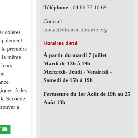
Téléphone
: 04 86 77 10 69
Courriel
contact@transit-librairie.org
er colères
ncipalement
Horaires d’été
s la première
À partir du mardi 7 juillet
De la même
Mardi de 13h à 19h
 leurs
Mercredi- Jeudi - Vendredi -
me.
Samedi de 15h à 19h
ance
giques, à des
Fermeture du 1er Août de 19h au 25
e la Seconde
Août 13h
trouver à