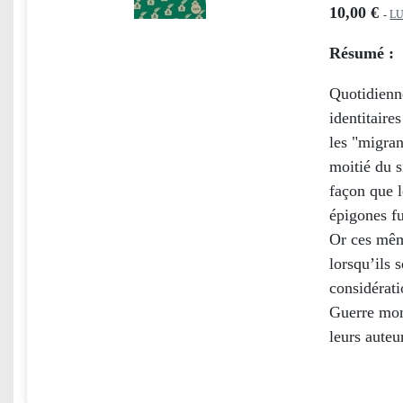
10,00 €
-
L
Résumé :
Quotidienne
identitaire
les "migran
moitié du s
façon que l
épigones fu
Or ces mêm
lorsqu’ils 
considérati
Guerre mon
leurs auteu