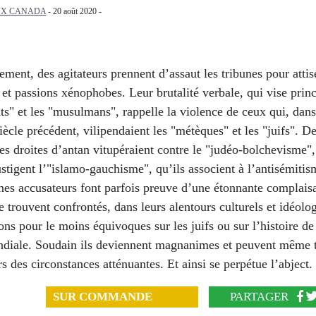
UX CANADA
- 20 août 2020 -
ment, des agitateurs prennent d’assaut les tribunes pour attis
s et passions xénophobes. Leur brutalité verbale, qui vise pri
ts" et les "musulmans", rappelle la violence de ceux qui, dan
iècle précédent, vilipendaient les "métèques" et les "juifs". 
es droites d’antan vitupéraient contre le "judéo-bolchevisme",
stigent l’"islamo-gauchisme", qu’ils associent à l’antisémitis
es accusateurs font parfois preuve d’une étonnante complais
se trouvent confrontés, dans leurs alentours culturels et idéolo
ons pour le moins équivoques sur les juifs ou sur l’histoire d
diale. Soudain ils deviennent magnanimes et peuvent même 
rs des circonstances atténuantes. Et ainsi se perpétue l’abject.
SUR COMMANDE
PARTAGER