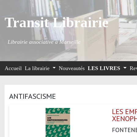
Transit Librairie
Librairie associative à Marseille
Accueil
La librairie
Nouveautés
LES LIVRES
Re
ANTIFASCISME
LES EM
XENOPH
FONTENE