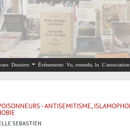
vues
Dossiers
Évènements
Vu, entendu, lu
L’associatio
POISONNEURS - ANTISEMITISME, ISLAMOPHOB
OBIE
LLE SEBASTIEN