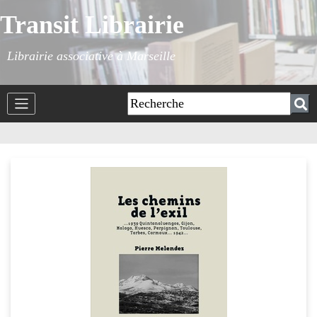
Transit Librairie
Librairie associative à Marseille