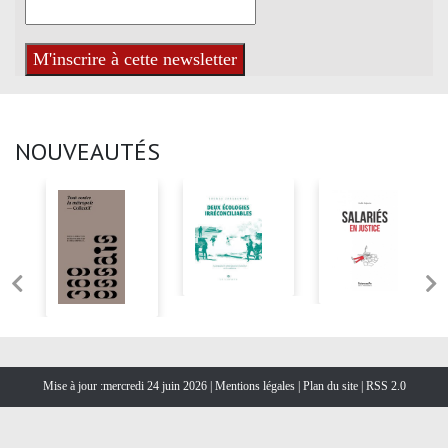
NOUVEAUTÉS
Mise à jour :mercredi 24 juin 2026 |
Mentions légales
|
Plan du site
|
RSS 2.0