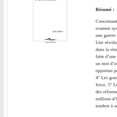
Résumé :
Concernant 
examen sys
une guerre 
Une révolut
dans la sit
faite d’une
un mot d’or
opportun po
4° Les gran
force. 5° L
des réforme
millions d’
tendent à s