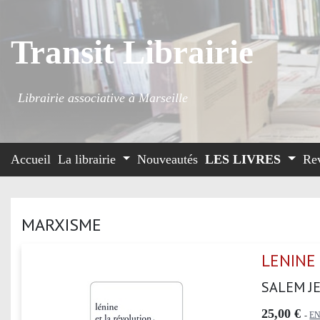
Transit Librairie
Librairie associative à Marseille
Accueil
La librairie
Nouveautés
LES LIVRES
Re
MARXISME
LENINE
SALEM J
25,00 €
-
E