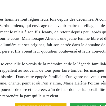
les hommes font régner leurs lois depuis des décennies. A c
Berthoumieux, qui envisage de devenir maire du village et de
ment le relais à son fils Jeanty, de retour depuis peu, après q
ourné court. Mais lorsque Aliénor, une jeune femme libre et 
 la lumière sur ses origines, fait son entrée dans le domaine de
père et fils voient leur quotidien bouleversé et leurs convict
se craquelle le vernis de la mémoire et de le légende familiale
appellent au souvenir de tous pour faire tomber les masques e
e histoire. Dans cette épopée familiale d’un genre nouveau, c
sine, chante, peint et où l’on s’aime, Marie Hélène Poitras réin
ouvoir de dire et de créer, afin de leur donner lta possibilité 
e reprendre la part qui leur revient.