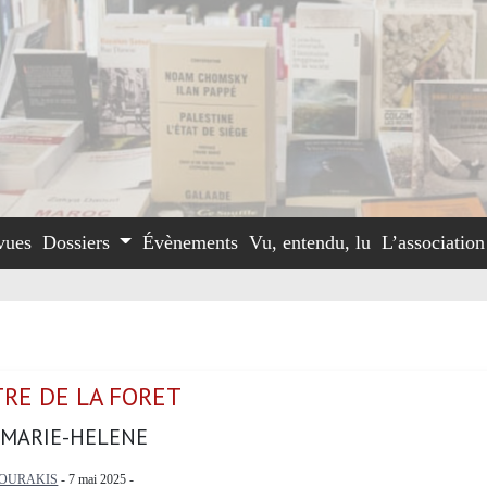
vues
Dossiers
Évènements
Vu, entendu, lu
L’associatio
TRE DE LA FORET
 MARIE-HELENE
OURAKIS
- 7 mai 2025 -