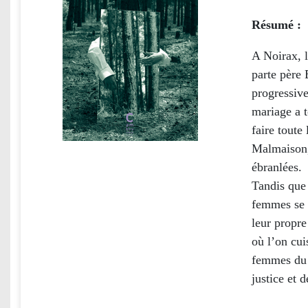
Résumé :
A Noirax, 
parte père 
progressive
mariage a t
faire toute
Malmaison, 
ébranlées.
Tandis que 
femmes se r
leur propr
où l’on cui
femmes du p
justice et d