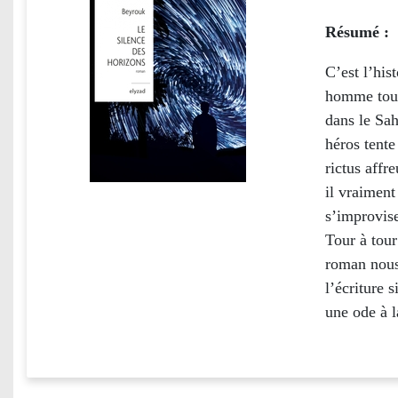
Résumé :
C’est l’his
homme tour
dans le Sah
héros tente
rictus affr
il vraiment
s’improvise
Tour à tour
roman nous
l’écriture 
une ode à l