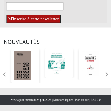
NOUVEAUTÉS
Mise à jour :mercredi 24 juin 2026 |
Mentions légales
|
Plan du site
|
RSS 2.0