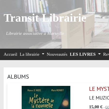
Transit Librairie
Librairie associative à Marseille
Accueil
La librairie
Nouveautés
LES LIVRES
Re
ALBUMS
LE MYS
LE MUZI
15,00 €
-
G