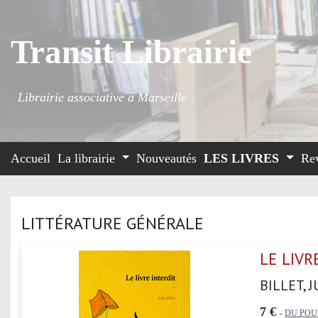
Transit Librairie
Librairie associative à Marseille
Accueil
La librairie
Nouveautés
LES LIVRES
Re
LITTÉRATURE GÉNÉRALE
LE LIVR
BILLET, J
7 €
-
DU POU