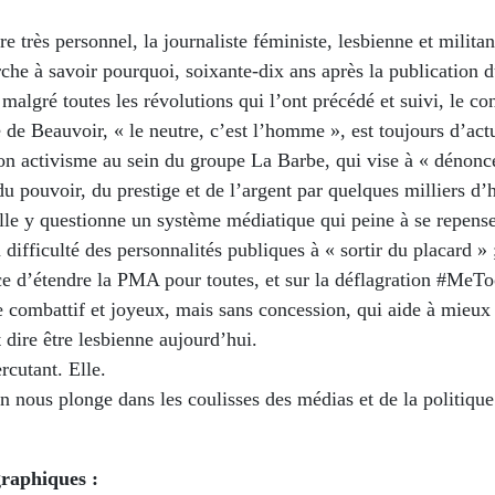
re très personnel, la journaliste féministe, lesbienne et milita
rche à savoir pourquoi, soixante-dix ans après la publication
 malgré toutes les révolutions qui l’ont précédé et suivi, le co
de Beauvoir, « le neutre, c’est l’homme », est toujours d’actu
on activisme au sein du groupe La Barbe, qui vise à « dénonce
u pouvoir, du prestige et de l’argent par quelques milliers 
lle y questionne un système médiatique qui peine à se repense
a difficulté des personnalités publiques à « sortir du placard » 
ce d’étendre la PMA pour toutes, et sur la déflagration #MeTo
 combattif et joyeux, mais sans concession, qui aide à mieu
 dire être lesbienne aujourd’hui.
rcutant. Elle.
n nous plonge dans les coulisses des médias et de la politique
raphiques :