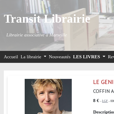
Transit Librairie
Librairie associative à Marseille
Accueil
La librairie
Nouveautés
LES LIVRES
Re
LE GENI
COFFIN A
8 €
-
LGF
- 00
Descriptio