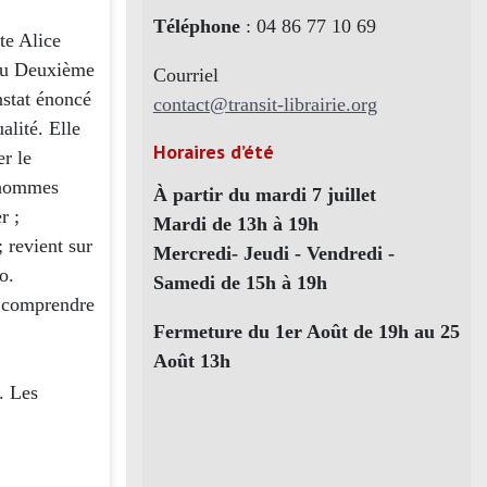
Téléphone
: 04 86 77 10 69
nte Alice
 du Deuxième
Courriel
nstat énoncé
contact@transit-librairie.org
alité. Elle
Horaires d’été
r le
d’hommes
À partir du mardi 7 juillet
r ;
Mardi de 13h à 19h
; revient sur
Mercredi- Jeudi - Vendredi -
o.
Samedi de 15h à 19h
x comprendre
Fermeture du 1er Août de 19h au 25
Août 13h
. Les