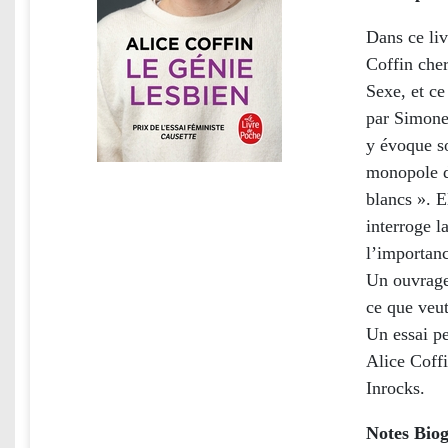
Dans ce liv
Coffin che
Sexe, et ce
par Simone 
y évoque s
monopole d
blancs ». E
interroge l
l’importan
Un ouvrage
ce que veut
Un essai pe
Alice Coffi
Inrocks.
Notes Biog