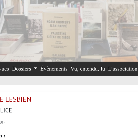
vues
Dossiers
Évènements
Vu, entendu, lu
L’associatio
E LESBIEN
LICE
00 -
n :