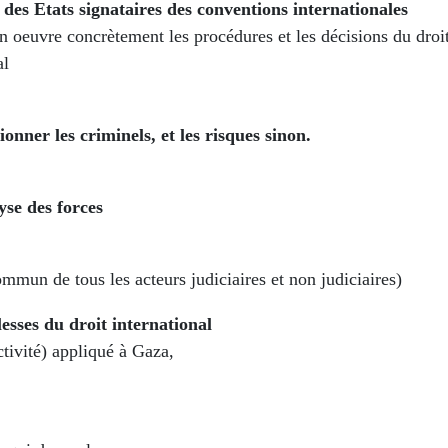
s des Etats signataires des conventions internationales
n oeuvre concrètement les procédures et les décisions du droi
al
onner les criminels, et les risques sinon.
yse des forces
mmun de tous les acteurs judiciaires et non judiciaires)
lesses du droit international
ctivité) appliqué à Gaza,