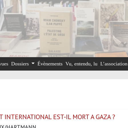
vues
Dossiers
Évènements
Vu, entendu, lu
L’associatio
T INTERNATIONAL EST-IL MORT A GAZA ?
UX/HARTMANN