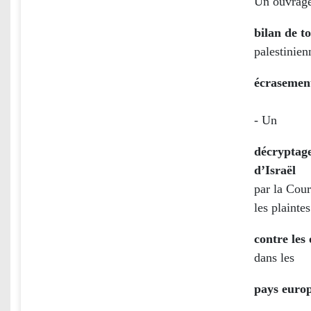
Un ouvrage
bilan de t
palestinien
écrasemen
- Un
décryptage
d’Israël
par la Cour
les plaintes
contre les 
dans les
pays euro