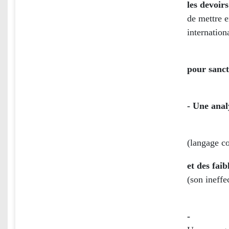
les devoir
de mettre e
internation
pour sancti
- Une anal
(langage co
et des faib
(son ineffe
-