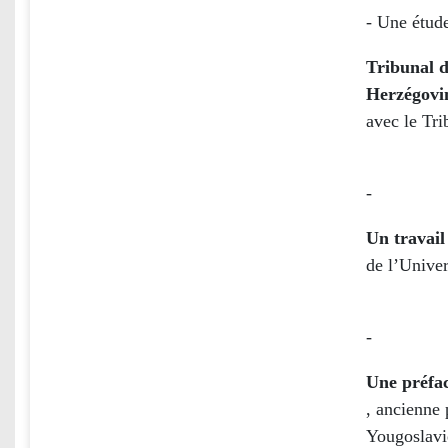
- Une étud
Tribunal d
Herzégovi
avec le Tri
-
Un travail
de l’Unive
-
Une préfac
, ancienne 
Yougoslavi