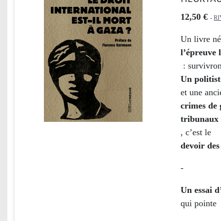
12,50 €
-
R
Un livre né
l’épreuve 
: survivron
Un politist
et une anci
crimes de 
tribunaux
, c’est le
devoir des
-
Un essai d
qui pointe