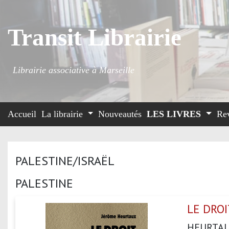
Transit Librairie
Librairie associative à Marseille
Accueil
La librairie
Nouveautés
LES LIVRES
Re
PALESTINE/ISRAËL
PALESTINE
LE DROI
HEURTA