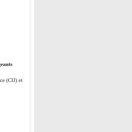
geants
ce (CIJ) et