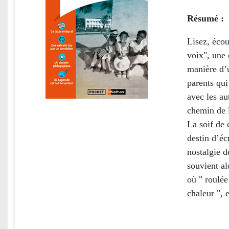
Résumé :
Lisez, écou
voix", une 
manière d’
parents qu
avec les au
chemin de l
La soif de 
destin d’éc
nostalgie d
souvient al
où " roulée
chaleur ", 