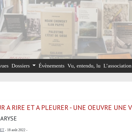
vues
Dossiers
Évènements
Vu, entendu, lu
L’associatio
R A RIRE ET A PLEURER - UNE OEUVRE UNE 
ARYSE
ET
- 18 août 2022 -