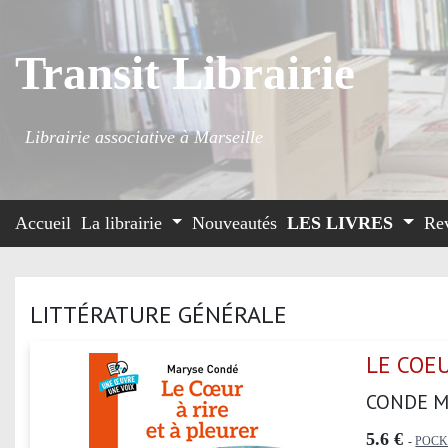
Transit Librairie
Librairie associative à Marseille
Accueil
La librairie
Nouveautés
LES LIVRES
Re
LITTÉRATURE GÉNÉRALE
LE COEU
CONDE M
5.6 €
-
POCK