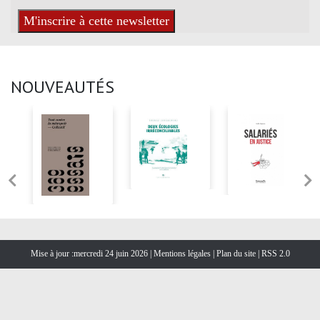
NOUVEAUTÉS
Mise à jour :mercredi 24 juin 2026 |
Mentions légales
|
Plan du site
|
RSS 2.0