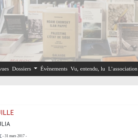
vues
Dossiers
Évènements
Vu, entendu, lu
L’associatio
ILLE
ULIA
T
- 31 mars 2017 -