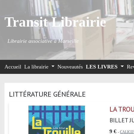
Transit Librairie
Librairie associative à Marseille
Accueil
La librairie
Nouveautés
LES LIVRES
Re
LITTÉRATURE GÉNÉRALE
LA TROU
BILLET J
9 €
-
CALICO