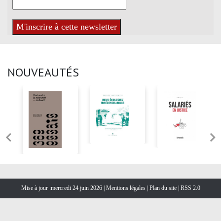
NOUVEAUTÉS
Mise à jour :mercredi 24 juin 2026 |
Mentions légales
|
Plan du site
|
RSS 2.0