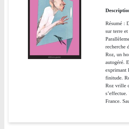
Descriptio
Résumé : D
sur terre e
Parallèleme
recherche d
Roz, un ho
autogéré. E
exprimant l
finitude. R
Roz vrille 
s’effectue.
France. Sau