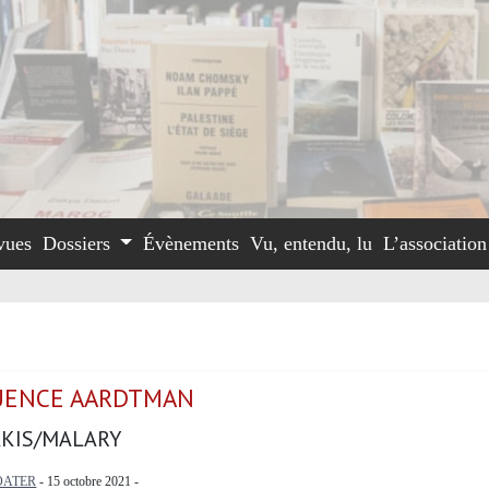
vues
Dossiers
Évènements
Vu, entendu, lu
L’associatio
UENCE AARDTMAN
KIS/MALARY
OATER
- 15 octobre 2021 -