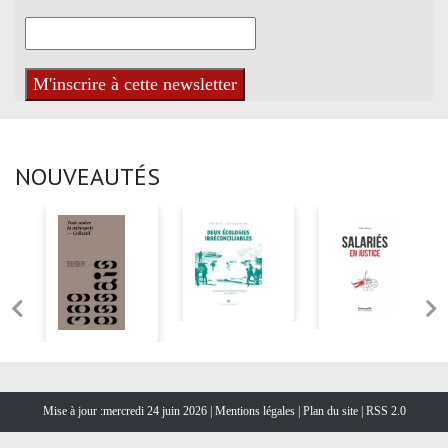
NOUVEAUTÉS
Mise à jour :mercredi 24 juin 2026 |
Mentions légales
|
Plan du site
|
RSS 2.0