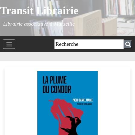
Transit Librairie
Librairie associative à Marseille