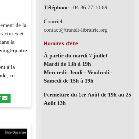
Téléphone
: 04 86 77 10 69
Courriel
asement de la
contact@transit-librairie.org
ractures et
dans la
Horaires d’été
 vingt-quatre
À partir du mardi 7 juillet
s
Mardi de 13h à 19h
nt à la
Mercredi- Jeudi - Vendredi -
nde, ce
Samedi de 15h à 19h
Fermeture du 1er Août de 19h au 25
Août 13h