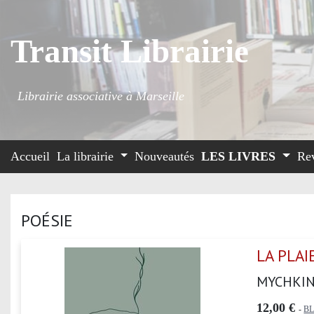
Transit Librairie
Librairie associative à Marseille
Accueil
La librairie
Nouveautés
LES LIVRES
Re
POÉSIE
LA PLAI
MYCHKIN
12,00 €
-
B