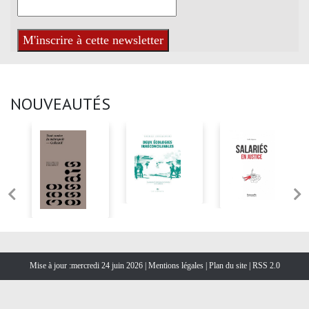
NOUVEAUTÉS
Mise à jour :mercredi 24 juin 2026 |
Mentions légales
|
Plan du site
|
RSS 2.0