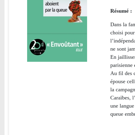
Résumé :
Dans la fam
choisi pour
l’indépenda
ne sont ja
En jailliss
parisienne 
Au fil des 
épouse cell
la campagne
Caraïbes, l
une langue 
queue embra