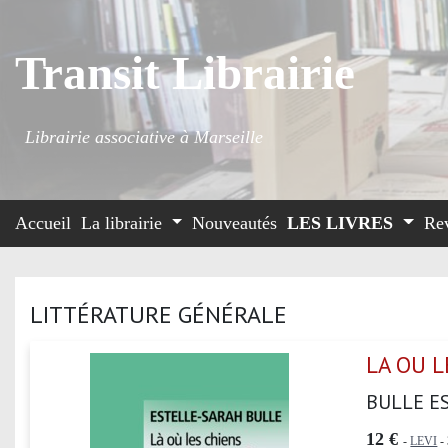
Transit Librairie
Librairie associative à Marseille
Accueil
La librairie
Nouveautés
LES LIVRES
Re
LITTÉRATURE GÉNÉRALE
LA OU L
BULLE E
12 €
-
LEVI
- 