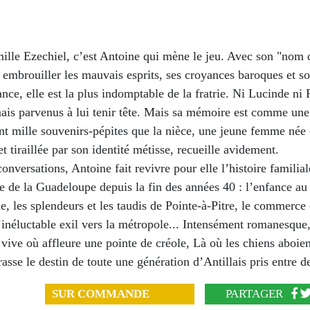
ille Ezechiel, c’est Antoine qui mène le jeu. Avec son "nom 
 embrouiller les mauvais esprits, ses croyances baroques et s
nce, elle est la plus indomptable de la fratrie. Ni Lucinde ni 
mais parvenus à lui tenir tête. Mais sa mémoire est comme une
ent mille souvenirs-pépites que la nièce, une jeune femme née
et tiraillée par son identité métisse, recueille avidement.
conversations, Antoine fait revivre pour elle l’histoire familial
e de la Guadeloupe depuis la fin des années 40 : l’enfance au
, les splendeurs et les taudis de Pointe-à-Pitre, le commerce
’inéluctable exil vers la métropole... Intensément romanesque,
vive où affleure une pointe de créole, Là où les chiens aboien
sse le destin de toute une génération d’Antillais pris entre 
SUR COMMANDE
PARTAGER