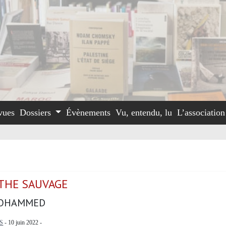
vues
Dossiers
Évènements
Vu, entendu, lu
L’associatio
THE SAUVAGE
MOHAMMED
S
- 10 juin 2022 -