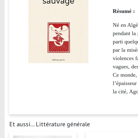
Résumé :
Né en Algé
pendant la 
parti quelq
par la misè
violences f
vagues, des
Ce monde, p
l’épaisseur
la cité, Ag
Et aussi... Littérature générale