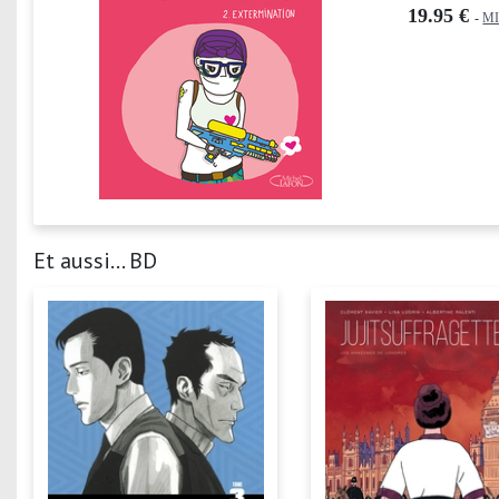
19.95 €
-
M
Et aussi... BD