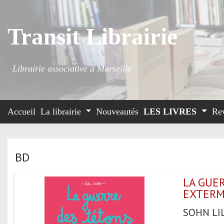
Transit Librairie
Librairie associative à Marseille
Accueil
La librairie
Nouveautés
LES LIVRES
Re
BD
LA GUER
EXTERM
SOHN LI