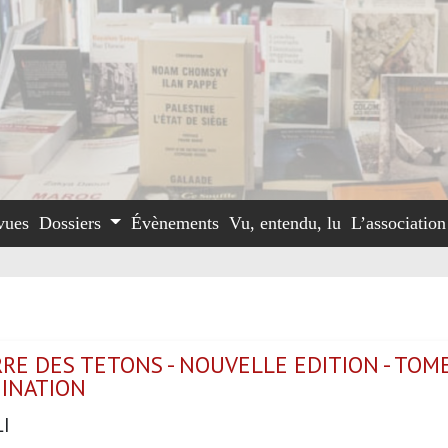
vues
Dossiers
Évènements
Vu, entendu, lu
L’associatio
RE DES TETONS - NOUVELLE EDITION - TOM
INATION
LI