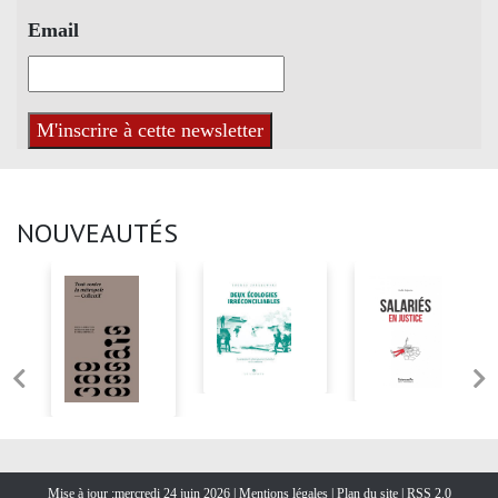
Email
NOUVEAUTÉS
Mise à jour :mercredi 24 juin 2026 |
Mentions légales
|
Plan du site
|
RSS 2.0