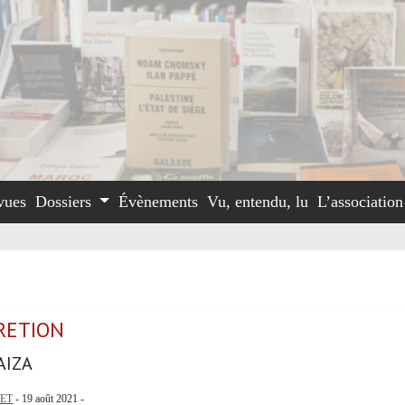
vues
Dossiers
Évènements
Vu, entendu, lu
L’associatio
CRETION
AIZA
ET
- 19 août 2021 -