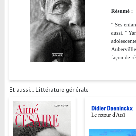
Résumé :
" Ses enfan
aussi. " Ya
adolescente
Aubervillie
façon de ré
Et aussi... Littérature générale