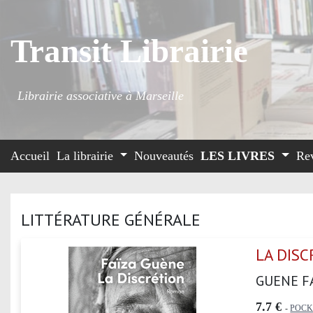
Transit Librairie
Librairie associative à Marseille
Accueil
La librairie
Nouveautés
LES LIVRES
Re
LITTÉRATURE GÉNÉRALE
LA DIS
GUENE F
7.7 €
-
POCK