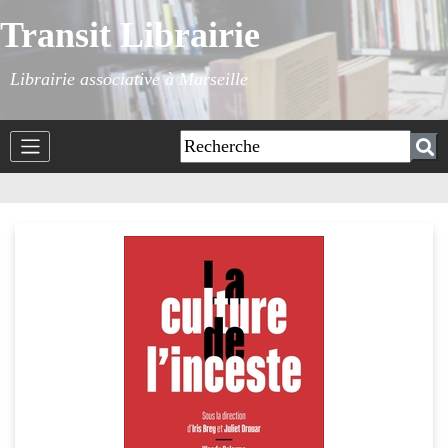
Transit Librairie
Librairie associative à Marseille